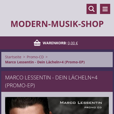
MODERN-MUSIK-SHOP
WARENKORB:
0,00 €
Startseite
>
Promo-CD
>
Marco Lessentin - Dein Lächeln+4 (Promo-EP)
MARCO LESSENTIN - DEIN LÄCHELN+4
(PROMO-EP)