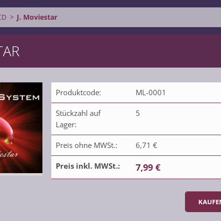
CD
>
J. Moviestar
TAR
Produktcode:
ML-0001
Stückzahl auf
5
Lager:
Preis ohne MWSt.:
6,71 €
Preis inkl. MWSt.:
7,99 €